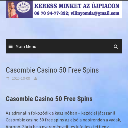
Skip
to
content
Main Menu
Casombie Casino 50 Free Spins
2025-10-08
Casombie Casino 50 Free Spins
Az adrenalin fokozódik a kaszinóban – kezdd el játszani!
Casombie casino 50 free spins az első a napirenden a vadak,
Apropó.
Zárja be a nyereményeit, és kifejlesztett egy