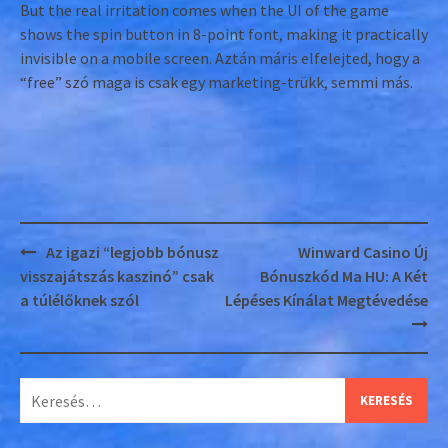
But the real irritation comes when the UI of the game
shows the spin button in 8‑point font, making it practically
invisible on a mobile screen. Aztán máris elfelejted, hogy a
“free” szó maga is csak egy marketing‑trükk, semmi más.
Post
Az igazi “legjobb bónusz
Winward Casino Új
navigation
visszajátszás kaszinó” csak
Bónuszkód Ma HU: A Két
a túlélőknek szól
Lépéses Kínálat Megtévedése
Keresés: