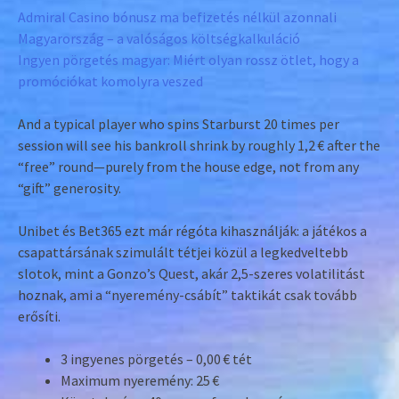
Admiral Casino bónusz ma befizetés nélkül azonnali
Magyarország – a valóságos költségkalkuláció
Ingyen pörgetés magyar: Miért olyan rossz ötlet, hogy a
promóciókat komolyra veszed
And a typical player who spins Starburst 20 times per
session will see his bankroll shrink by roughly 1,2 € after the
“free” round—purely from the house edge, not from any
“gift” generosity.
Unibet és Bet365 ezt már régóta kihasználják: a játékos a
csapattársának szimulált tétjei közül a legkedveltebb
slotok, mint a Gonzo’s Quest, akár 2,5‑szeres volatilitást
hoznak, ami a “nyeremény‑csábít” taktikát csak tovább
erősíti.
3 ingyenes pörgetés – 0,00 € tét
Maximum nyeremény: 25 €