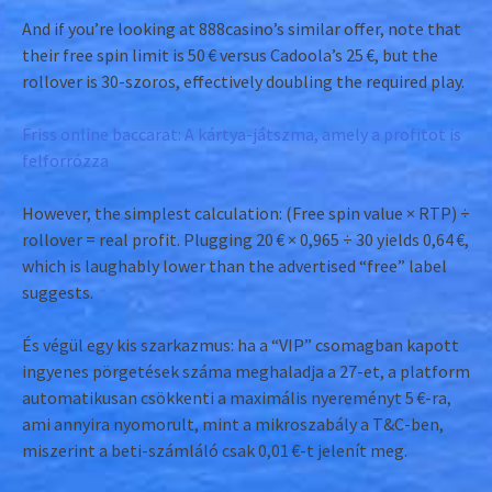
And if you’re looking at 888casino’s similar offer, note that
their free spin limit is 50 € versus Cadoola’s 25 €, but the
rollover is 30‑szoros, effectively doubling the required play.
Friss online baccarat: A kártya‑játszma, amely a profitot is
felforrózza
However, the simplest calculation: (Free spin value × RTP) ÷
rollover = real profit. Plugging 20 € × 0,965 ÷ 30 yields 0,64 €,
which is laughably lower than the advertised “free” label
suggests.
És végül egy kis szarkazmus: ha a “VIP” csomagban kapott
ingyenes pörgetések száma meghaladja a 27‑et, a platform
automatikusan csökkenti a maximális nyereményt 5 €-ra,
ami annyira nyomorult, mint a mikroszabály a T&C‑ben,
miszerint a beti‑számláló csak 0,01 €‑t jelenít meg.