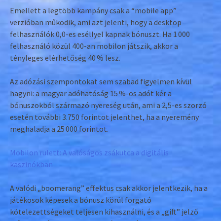
Emellett a legtöbb kampány csak a “mobile app”
verzióban működik, ami azt jelenti, hogy a desktop
felhasználók 0,0‑es eséllyel kapnak bónuszt. Ha 1 000
felhasználó közül 400-an mobilon játszik, akkor a
tényleges elérhetőség 40 % lesz.
Az adózási szempontokat sem szabad figyelmen kívül
hagyni: a magyar adóhatóság 15 %‑os adót kér a
bónuszokból származó nyereség után, ami a 2,5‑es szorzó
esetén további 3.750 forintot jelenthet, ha a nyeremény
meghaladja a 25 000 forintot.
Mobilon rulett: A valóságos zsákutca a digitális
kaszinókban
A valódi „boomerang” effektus csak akkor jelentkezik, ha a
játékosok képesek a bónusz körül forgató
kötelezettségeket teljesen kihasználni, és a „gift” jelző