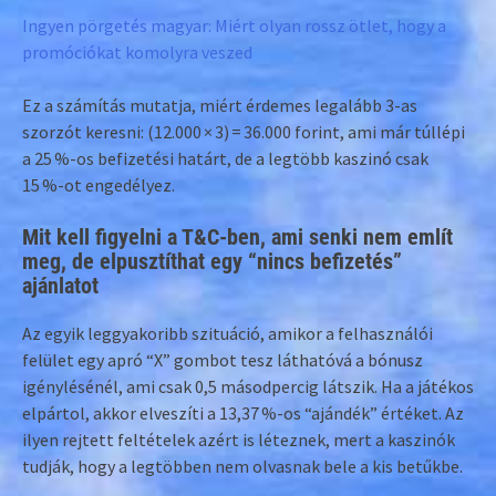
Ingyen pörgetés magyar: Miért olyan rossz ötlet, hogy a
promóciókat komolyra veszed
Ez a számítás mutatja, miért érdemes legalább 3‑as
szorzót keresni: (12.000 × 3) = 36.000 forint, ami már túllépi
a 25 %‑os befizetési határt, de a legtöbb kaszinó csak
15 %‑ot engedélyez.
Mit kell figyelni a T&C‑ben, ami senki nem említ
meg, de elpusztíthat egy “nincs befizetés”
ajánlatot
Az egyik leggyakoribb szituáció, amikor a felhasználói
felület egy apró “X” gombot tesz láthatóvá a bónusz
igénylésénél, ami csak 0,5 másodpercig látszik. Ha a játékos
elpártol, akkor elveszíti a 13,37 %‑os “ajándék” értéket. Az
ilyen rejtett feltételek azért is léteznek, mert a kaszinók
tudják, hogy a legtöbben nem olvasnak bele a kis betűkbe.