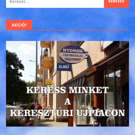
AKCIÓ!