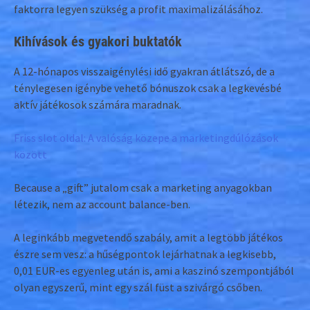
faktorra legyen szükség a profit maximalizálásához.
Kihívások és gyakori buktatók
A 12‑hónapos visszaigénylési idő gyakran átlátszó, de a
ténylegesen igénybe vehető bónuszok csak a legkevésbé
aktív játékosok számára maradnak.
Friss slot oldal: A valóság közepe a marketingdúlózások
között
Because a „gift” jutalom csak a marketing anyagokban
létezik, nem az account balance‑ben.
A leginkább megvetendő szabály, amit a legtöbb játékos
észre sem vesz: a hűségpontok lejárhatnak a legkisebb,
0,01 EUR‑es egyenleg után is, ami a kaszinó szempontjából
olyan egyszerű, mint egy szál füst a szivárgó csőben.