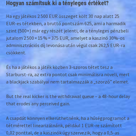
Hogyan számítsuk ki a tényleges értéket?
Ha egy játékos 2 500 EUR összeget költ 30 nap alatt 25
EUR‑es tétekben, a bruttó pontszám 625, ami a harmadik
szint (500+) már egy részét jelenti, de a tényleges pénzbeli
jutalom 2 500 × 15 % = 375 EUR, amelyet a kaszinó 30%-os
adminisztrációs díj levonása után végül csak 262,5 EUR‑ra
csökkent.
És ha a játékos a játék közben 3‑szoros tétet tesz a
Starburst-ra, az extra pontot csak minimálisra növeli, mert
a blackjack szabályai nem tartalmazzák a „szorzó” elemet.
But the real kicker is the withdrawal queue – a 48‑hour delay
that erodes any perceived gain.
A csapdát könnyen elkerüthetnénk, ha a hűségprogramot a
tétmérettel linearizálnánk, például 1 EUR‑re számított
0,02 ponttal, de a kaszinók úgy szervezik, hogy a 0,5‑as