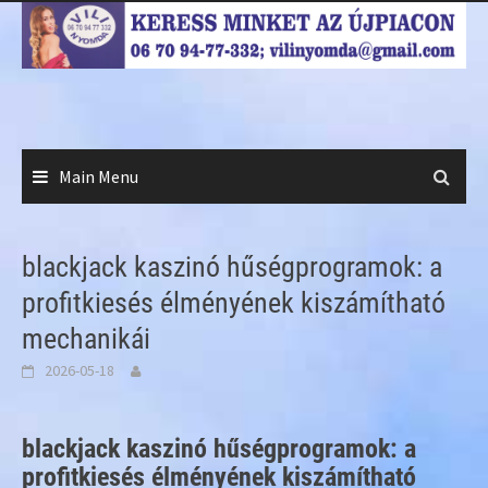
Skip
to
content
Main Menu
blackjack kaszinó hűségprogramok: a
profitkiesés élményének kiszámítható
mechanikái
2026-05-18
blackjack kaszinó hűségprogramok: a
profitkiesés élményének kiszámítható