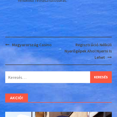
rendkívül felhasználóbarát.
Post
Magyarország Casino
Regisztráció Nélküli
navigation
Nyerőgépek Ahol Nyerni Is
Lehet
Keresés:
AKCIÓ!