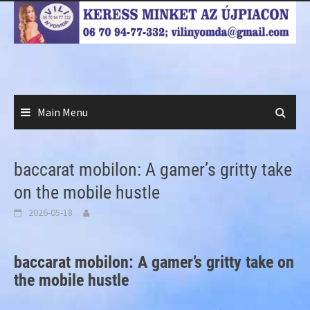
Skip
to
content
Main Menu
baccarat mobilon: A gamer’s gritty take
on the mobile hustle
2026-05-18
baccarat mobilon: A gamer’s gritty take on
the mobile hustle