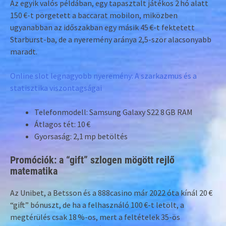
Az egyik valós példában, egy tapasztalt játékos 2 hó alatt
150 €‑t pörgetett a baccarat mobilon, miközben
ugyanabban az időszakban egy másik 45 €‑t fektetett
Starburst‑ba, de a nyeremény aránya 2,5‑ször alacsonyabb
maradt.
Online slot legnagyobb nyeremény: A szarkazmus és a
statisztika viszontagságai
Telefonmodell: Samsung Galaxy S22 8 GB RAM
Átlagos tét: 10 €
Gyorsaság: 2,1 mp betöltés
Promóciók: a “gift” szlogen mögött rejlő
matematika
Az Unibet, a Betsson és a 888casino már 2022 óta kínál 20 €
“gift” bónuszt, de ha a felhasználó 100 €‑t letölt, a
megtérülés csak 18 %‐os, mert a feltételek 35‑ös