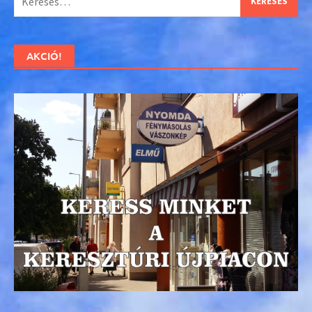
AKCIÓ!