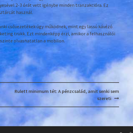
esével 2‑3 órát vett igénybe minden tranzakcióra. Ez
nztárcát használ.
 banki csővezetékek úgy működnek, mint egy lassú kávézó
rketing trükk. Ezt mindenképp érzi, amikor a felhasználói
 szinte olvashatatlan a mobilon.
Rulett minimum tét: A pénzcsalád, amit senki sem
szereti