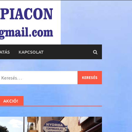
ATÁS
KAPCSOLAT
eresés:
AKCIÓ!