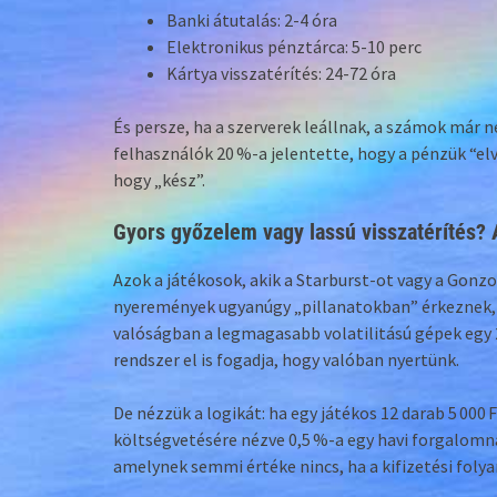
Banki átutalás: 2‑4 óra
Elektronikus pénztárca: 5‑10 perc
Kártya visszatérítés: 24‑72 óra
És persze, ha a szerverek leállnak, a számok már n
felhasználók 20 %‑a jelentette, hogy a pénzük “elv
hogy „kész”.
Gyors győzelem vagy lassú visszatérítés? 
Azok a játékosok, akik a Starburst‑ot vagy a Gonzo
nyeremények ugyanúgy „pillanatokban” érkeznek, m
valóságban a legmagasabb volatilitású gépek egy 2
rendszer el is fogadja, hogy valóban nyertünk.
De nézzük a logikát: ha egy játékos 12 darab 5 000 
költségvetésére nézve 0,5 %‑a egy havi forgalomnak
amelynek semmi értéke nincs, ha a kifizetési folya