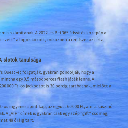
em is számítanak. A 2022‑es Bet365 frissítés közepén a
eszett” a logok között, miközben a rendszer azt írta,
A slotok tanulsága
’s Quest‑et forgatják, gyakran gondolják, hogy a
intha egy 0,5 másodperces flash játék lenne. A
00 000 Ft-os jackpotot is 30 percig tarthatnak, mielőtt a
Ft-os ingyenes spint kap, az együtt 60 000 Ft, ami a kaszinó
. A „VIP” címek is gyakran csak egy szép “gift” csomag,
mat 48 óráig tart.