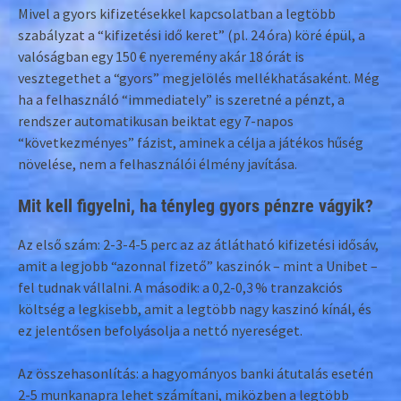
Mivel a gyors kifizetésekkel kapcsolatban a legtöbb
szabályzat a “kifizetési idő keret” (pl. 24 óra) köré épül, a
valóságban egy 150 € nyeremény akár 18 órát is
vesztegethet a “gyors” megjelölés mellékhatásaként. Még
ha a felhasználó “immediately” is szeretné a pénzt, a
rendszer automatikusan beiktat egy 7‑napos
“következményes” fázist, aminek a célja a játékos hűség
növelése, nem a felhasználói élmény javítása.
Mit kell figyelni, ha tényleg gyors pénzre vágyik?
Az első szám: 2‑3‑4‑5 perc az az átlátható kifizetési idősáv,
amit a legjobb “azonnal fizető” kaszinók – mint a Unibet –
fel tudnak vállalni. A második: a 0,2‑0,3 % tranzakciós
költség a legkisebb, amit a legtöbb nagy kaszinó kínál, és
ez jelentősen befolyásolja a nettó nyereséget.
Az összehasonlítás: a hagyományos banki átutalás esetén
2‑5 munkanapra lehet számítani, miközben a legtöbb