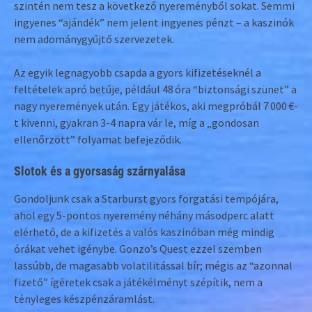
szintén nem tesz a következő nyereményből sokat. Semmi
ingyenes “ajándék” nem jelent ingyenes pénzt – a kaszinók
nem adománygyűjtő szervezetek.
Az egyik legnagyobb csapda a gyors kifizetéseknél a
feltételek apró betűje, például 48 óra “biztonsági szünet” a
nagy nyeremények után. Egy játékos, aki megpróbál 7 000 €-
t kivenni, gyakran 3‑4 napra vár le, míg a „gondosan
ellenőrzött” folyamat befejeződik.
Slotok és a gyorsaság szárnyalása
Gondoljunk csak a Starburst gyors forgatási tempójára,
ahol egy 5‑pontos nyeremény néhány másodperc alatt
elérhető, de a kifizetés a valós kaszinóban még mindig
órákat vehet igénybe. Gonzo’s Quest ezzel szemben
lassúbb, de magasabb volatilitással bír; mégis az “azonnal
fizető” ígéretek csak a játékélményt szépítik, nem a
tényleges készpénzáramlást.