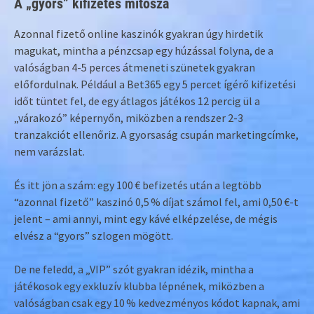
A „gyors” kifizetés mítosza
Azonnal fizető online kaszinók gyakran úgy hirdetik
magukat, mintha a pénzcsap egy húzással folyna, de a
valóságban 4‑5 perces átmeneti szünetek gyakran
előfordulnak. Például a Bet365 egy 5 percet ígérő kifizetési
időt tüntet fel, de egy átlagos játékos 12 percig ül a
„várakozó” képernyőn, miközben a rendszer 2‑3
tranzakciót ellenőriz. A gyorsaság csupán marketingcímke,
nem varázslat.
És itt jön a szám: egy 100 € befizetés után a legtöbb
“azonnal fizető” kaszinó 0,5 % díjat számol fel, ami 0,50 €-t
jelent – ami annyi, mint egy kávé elképzelése, de mégis
elvész a “gyors” szlogen mögött.
De ne feledd, a „VIP” szót gyakran idézik, mintha a
játékosok egy exkluzív klubba lépnének, miközben a
valóságban csak egy 10 % kedvezményos kódot kapnak, ami