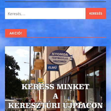
Keresés:
AKCIÓ!