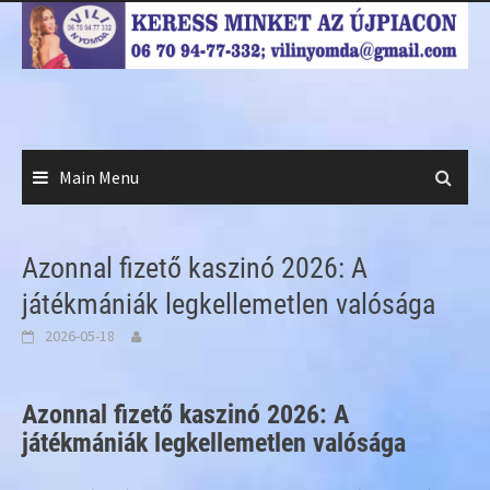
Skip
to
content
Main Menu
Azonnal fizető kaszinó 2026: A
játékmániák legkellemetlen valósága
2026-05-18
Azonnal fizető kaszinó 2026: A
játékmániák legkellemetlen valósága