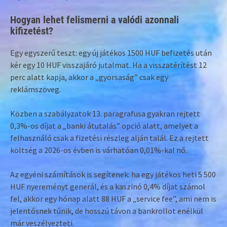
Hogyan lehet felismerni a valódi azonnali
kifizetést?
Egy egyszerű teszt: egy új játékos 1500 HUF befizetés után
kér egy 10 HUF visszajáró jutalmat. Ha a visszatérítést 12
perc alatt kapja, akkor a „gyorsaság” csak egy
reklámszöveg.
Közben a szabályzatok 13. paragrafusa gyakran rejtett
0,3%-os díjat a „banki átutalás” opció alatt, amelyet a
felhasználó csak a fizetési részleg alján talál. Ez a rejtett
költség a 2026-os évben is várhatóan 0,01%-kal nő.
Az egyéni számítások is segítenek: ha egy játékos heti 5 500
HUF nyereményt generál, és a kaszinó 0,4% díjat számol
fel, akkor egy hónap alatt 88 HUF a „service fee”, ami nem is
jelentősnek tűnik, de hosszú távon a bankrollot enélkül
már veszélyezteti.