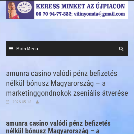
Skip
to
content
Main Menu
amunra casino valódi pénz befizetés
nélkül bónusz Magyarország – a
marketinggondnokok zseniális átverése
2026-05-18
amunra casino valódi pénz befizetés
nélkül bónusz Magyarország – a