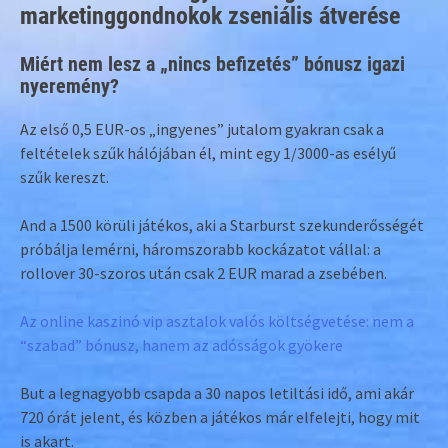
marketinggondnokok zseniális átverése
Miért nem lesz a „nincs befizetés” bónusz igazi
nyeremény?
Az első 0,5 EUR-os „ingyenes” jutalom gyakran csak a
feltételek szűk hálójában él, mint egy 1/3000-as esélyű
szűk kereszt.
And a 1500 körüli játékos, aki a Starburst szekunderősségét
próbálja lemérni, háromszorabb kockázatot vállal: a
rollover 30‑szoros után csak 2 EUR marad a zsebében.
Az online kaszinó vip asztalok valós költségvetése: nem a
“szabad” bónusz, hanem az adósságok gyökere
But a legnagyobb csapda a 30 napos letiltási idő, ami akár
720 órát jelent, és közben a játékos már elfelejti, hogy mit
is akart.