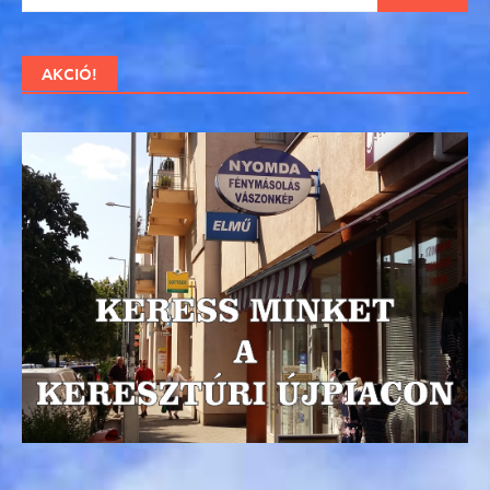
AKCIÓ!