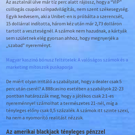
Az asztalnál ülve már tíz perc alatt rájössz, hogy a “VIP”
csillogás csupán színpadvilágítás, nem szent székesegység.
Egyik kedvesem, aki a Unibet‑en is próbálta a szerencsét,
15 dollárral indította, három kéz után már 2,73 dolláron
tartott a veszteségnél. A számok nem hazudnak, a kártyák
sem születnek elég gyorsan ahhoz, hogy megnyerjék a
„szabad” nyereményt.
Magyar kaszinó bónusz feltételek: A valóságos számok és a
marketing mítoszok puskaporja
De miért olyan irritáló a szabályzat, hogy a dealer csak 5
perc után cserél? A 888casino esetében a szabályok 22‑23
pontban határozzák meg, hogy a játékos csak 2:1‑es
nyereménnyel számolhat a természetes 21‑nél, míg a
tényleges előny csak 0,5 százalék. A számok itt szinte szexi,
ha nem a nyomorító realitást nézzük.
Az amerikai blackjack tényleges pénzzel