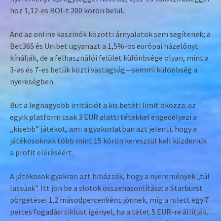
hoz 1,12‑es ROI‑t 200 körön belül.
And az online kaszinók közötti árnyalatok sem segítenek; a
Bet365 és Unibet ugyanazt a 1,5%‑os európai házelőnyt
kínálják, de a felhasználói felület különbsége olyan, mint a
3‑as és 7‑es betűk közti vastagság—semmi különbség a
nyereségben.
But a legnagyobb irritációt a kis betéti limit okozza: az
egyik platform csak 3 EUR alatti tétekkel engedélyezi a
„kisebb” játékot, ami a gyakorlatban azt jelenti, hogy a
játékosoknak több mint 15 körön keresztül kell küzdeniük
a profit eléréséért.
A játékosok gyakran azt hibázzák, hogy a nyeremények „túl
lassúak”. Itt jön be a slotok összehasonlítása: a Starburst
pörgetései 1,2 másodpercenként jönnek, míg a rulett egy 7
perces fogadási ciklust igényel, ha a tétet 5 EUR-re állítják.