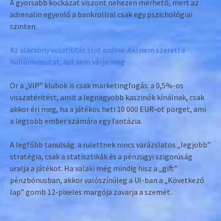
A gyorsabb kockázat viszont nehezen mérhető, mert az
adrenalin egyenlő a bankrollral csak egy pszichológiai
szinten.
Az alacsony volatilitás slot online: Aki nem szereti a
hullámvasutat, azt sem várja meg
Or a „VIP” klubok is csak marketingfogás: a 0,5%-os
visszatérítést, amit a legnagyobb kaszinók kínálnak, csak
akkor éri meg, ha a játékos heti 10 000 EUR-ot pörget, ami
a legtöbb ember számára egy fantázia.
A legfőbb tanulság: a rulettnek nincs varázslatos „legjobb”
stratégia, csak a statisztikák és a pénzügyi szigorúság
uralja a játékot. Ha valaki még mindig hisz a „gift”
pénzbónusban, akkor valószínűleg a UI-ban a „Következő
lap” gomb 12-pixeles margója zavarja a szemét.