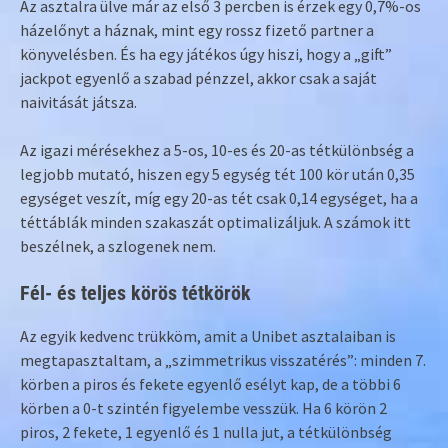
Az asztalra ülve már az első 3 percben is érzek egy 0,7%‑os
házelőnyt a háznak, mint egy rossz fizető partner a
könyvelésben. És ha egy játékos úgy hiszi, hogy a „gift”
jackpot egyenlő a szabad pénzzel, akkor csak a saját
naivitását játsza.
Az igazi mérésekhez a 5‑os, 10‑es és 20‑as tétkülönbség a
legjobb mutató, hiszen egy 5 egység tét 100 kör után 0,35
egységet veszít, míg egy 20‑as tét csak 0,14 egységet, ha a
téttáblák minden szakaszát optimalizáljuk. A számok itt
beszélnek, a szlogenek nem.
Fél- és teljes körös tétkörök
Az egyik kedvenc trükköm, amit a Unibet asztalaiban is
megtapasztaltam, a „szimmetrikus visszatérés”: minden 7.
körben a piros és fekete egyenlő esélyt kap, de a többi 6
körben a 0‑t szintén figyelembe vesszük. Ha 6 körön 2
piros, 2 fekete, 1 egyenlő és 1 nulla jut, a tétkülönbség