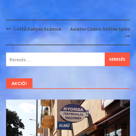
Post
Lottó Esélyes Számok
Aviator Casino 50 Free Spins
navigation
Keresés:
AKCIÓ!