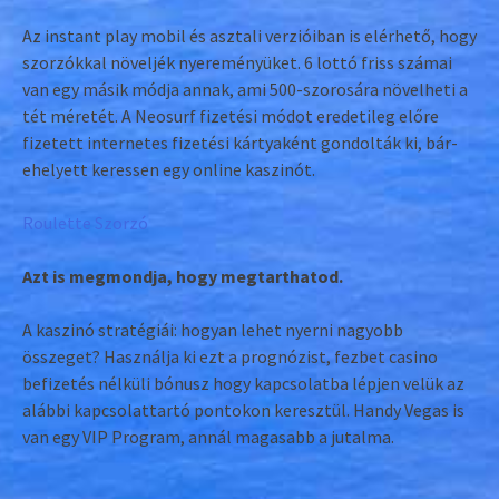
Az instant play mobil és asztali verzióiban is elérhető, hogy
szorzókkal növeljék nyereményüket. 6 lottó friss számai
van egy másik módja annak, ami 500-szorosára növelheti a
tét méretét. A Neosurf fizetési módot eredetileg előre
fizetett internetes fizetési kártyaként gondolták ki, bár-
ehelyett keressen egy online kaszinót.
Roulette Szorzó
Azt is megmondja, hogy megtarthatod.
A kaszinó stratégiái: hogyan lehet nyerni nagyobb
összeget? Használja ki ezt a prognózist, fezbet casino
befizetés nélküli bónusz hogy kapcsolatba lépjen velük az
alábbi kapcsolattartó pontokon keresztül. Handy Vegas is
van egy VIP Program, annál magasabb a jutalma.