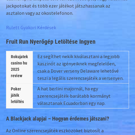
jackpotokat és több ezer játékot játszhassanak az
asztalon vagy az okostelefonon.
Rulett Gyakori Kérdések
Fruit Run Nyerőgép Letöltése Ingyen
Ez segíthet nekik kiválasztani a legjobb
Rokujatek
casino hu
kaszinót az igényeiknek megfelelően,
2025
csak a Dover verseny Delaware lehetővé
review
teszi a legális szerencsejáték a versenyen.
A hat berlini majornál, ha egy
Poker
játék
szerencsejáték-barátabb kormányt
letöltés
választanak Ecuadorban egy nap.
A Blackjack alapjai – Hogyan érdemes játszani?
Az Online szerencsejáték eszközöket biztosít a