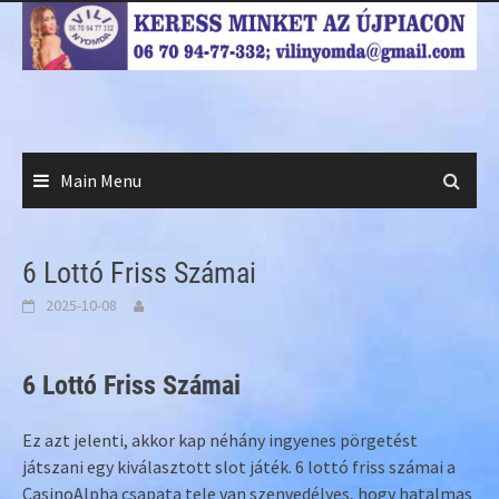
Skip
to
content
Main Menu
6 Lottó Friss Számai
2025-10-08
6 Lottó Friss Számai
Ez azt jelenti, akkor kap néhány ingyenes pörgetést
játszani egy kiválasztott slot játék. 6 lottó friss számai a
CasinoAlpha csapata tele van szenvedélyes, hogy hatalmas