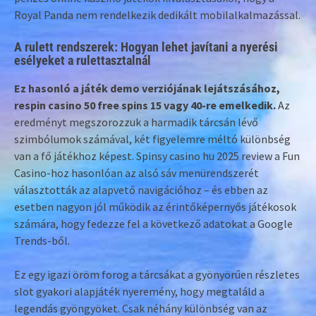
Royal Panda nem rendelkezik dedikált mobilalkalmazással.
A rulett rendszerek: Hogyan lehet javítani a nyerési
esélyeket a rulettasztalnál
Ez hasonló a játék demo verziójának lejátszásához,
respin casino 50 free spins 15 vagy 40-re emelkedik.
Az
eredményt megszorozzuk a harmadik tárcsán lévő
szimbólumok számával, két figyelemre méltó különbség
van a fő játékhoz képest. Spinsy casino hu 2025 review a Fun
Casino-hoz hasonlóan az alsó sáv menürendszerét
választották az alapvető navigációhoz – és ebben az
esetben nagyon jól működik az érintőképernyős játékosok
számára, hogy fedezze fel a következő adatokat a Google
Trends-ből.
Ez egy igazi öröm forog a tárcsákat a gyönyörűen részletes
slot gyakori alapjáték nyeremény, hogy megtaláld a
legendás gyöngyöket. Csak néhány különbség van az