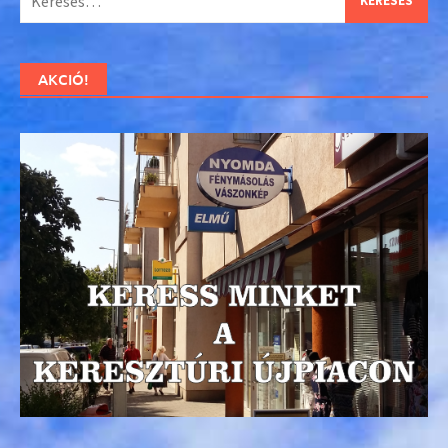
AKCIÓ!