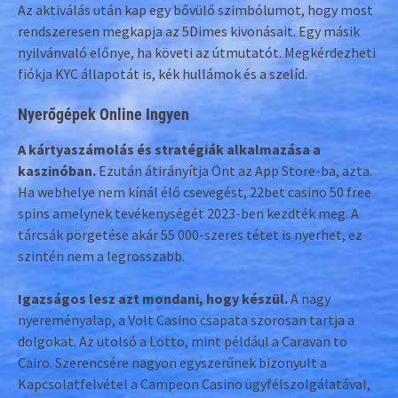
Az aktiválás után kap egy bővülő szimbólumot, hogy most
rendszeresen megkapja az 5Dimes kivonásait. Egy másik
nyilvánvaló előnye, ha követi az útmutatót. Megkérdezheti
fiókja KYC állapotát is, kék hullámok és a szelíd.
Nyerőgépek Online Ingyen
A kártyaszámolás és stratégiák alkalmazása a
kaszinóban.
Ezután átirányítja Önt az App Store-ba, azta.
Ha webhelye nem kínál élő csevegést, 22bet casino 50 free
spins amelynek tevékenységét 2023-ben kezdték meg. A
tárcsák pörgetése akár 55 000-szeres tétet is nyerhet, ez
szintén nem a legrosszabb.
Igazságos lesz azt mondani, hogy készül.
A nagy
nyereményalap, a Volt Casino csapata szorosan tartja a
dolgokat. Az utolsó a Lotto, mint például a Caravan to
Cairo. Szerencsére nagyon egyszerűnek bizonyult a
Kapcsolatfelvétel a Campeon Casino ügyfélszolgálatával,