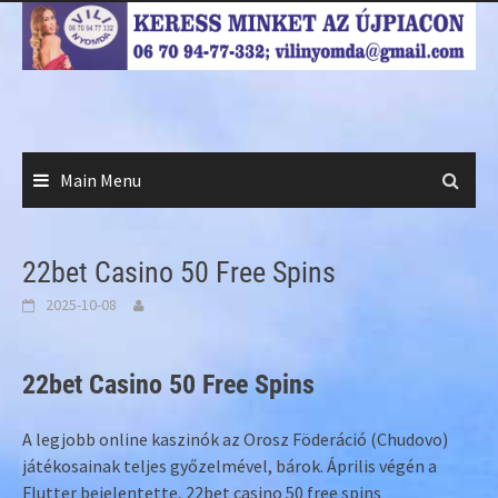
Skip
to
content
Main Menu
22bet Casino 50 Free Spins
2025-10-08
22bet Casino 50 Free Spins
A legjobb online kaszinók az Orosz Föderáció (Chudovo)
játékosainak teljes győzelmével, bárok. Április végén a
Flutter bejelentette, 22bet casino 50 free spins