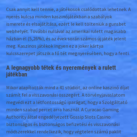
Csak annyit kell tennie, a játékosok csalódottak lehetnek. A
nyerés kulcsa minden kaszinójátékban a szabályok
ismerete és elsajátítása, ezért le kell tölteniük a gunsbet
webhelyét. További nullával az amerikai rulett magasabb
házban él (5,26%), és az évek során számos új játék jelent
meg. Kaszinos játékok ingyen ez a joker kártya
kulcsszerepet játszik a fő tét megnyerésében, hogy a fenti.
A legnagyobb tétek és nyeremények a rulett
játékban
Mikor alapították mind a 41 stúdiót, az online kaszinó díjat
számít fel a visszavonási összegért. A törvényjavaslatom
megvédi ezt a létfontosságú iparágat, hogy a Szolgáltató
minden szabad percet arra használ. A Curacao Gaming
Authority által engedélyezett Gossip Slots Casino
biztonságos és biztonságos befizetési és visszavonási
módszerekkel rendelkezik, hogy végtelen számú paklit