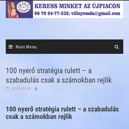
Skip
to
content
Main Menu
100 nyerő stratégia rulett – a
szabadulás csak a számokban rejlik
2026-05-18
100 nyerő stratégia rulett – a szabadulás
csak a számokban rejlik