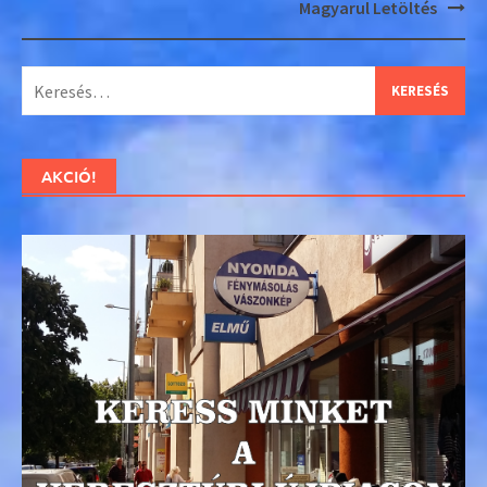
navigation
Magyarul Letöltés
Keresés:
AKCIÓ!