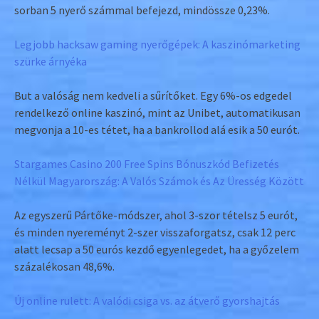
sorban 5 nyerő számmal befejezd, mindössze 0,23%.
Legjobb hacksaw gaming nyerőgépek: A kaszinómarketing
szürke árnyéka
But a valóság nem kedveli a sűrítőket. Egy 6%-os edgedel
rendelkező online kaszinó, mint az Unibet, automatikusan
megvonja a 10-es tétet, ha a bankrollod alá esik a 50 eurót.
Stargames Casino 200 Free Spins Bónuszkód Befizetés
Nélkül Magyarország: A Valós Számok és Az Üresség Között
Az egyszerű Pártőke-módszer, ahol 3-szor tételsz 5 eurót,
és minden nyereményt 2-szer visszaforgatsz, csak 12 perc
alatt lecsap a 50 eurós kezdő egyenlegedet, ha a győzelem
százalékosan 48,6%.
Új online rulett: A valódi csiga vs. az átverő gyorshajtás