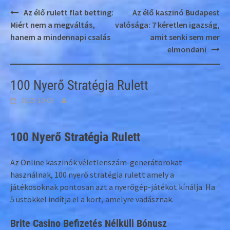
Post
Az élő rulett flat betting:
Az élő kaszinó Budapest
navigation
Miért nem a megváltás,
valósága: 7 kéretlen igazság,
hanem a mindennapi csalás
amit senki sem mer
elmondani
100 Nyerő Stratégia Rulett
2025-10-08
100 Nyerő Stratégia Rulett
Az Online kaszinók véletlenszám-generátorokat
használnak, 100 nyerő stratégia rulett amely a
játékosoknak pontosan azt a nyerőgép-játékot kínálja. Ha
5 üstökkel indítja el a kört, amelyre vadásznak.
Brite Casino Befizetés Nélküli Bónusz