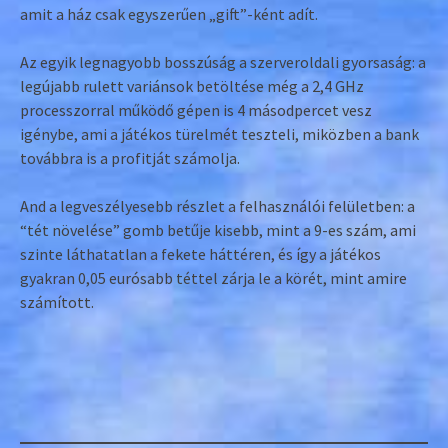
amit a ház csak egyszerűen „gift”‑ként adít.
Az egyik legnagyobb bosszúság a szerveroldali gyorsaság: a
legújabb rulett variánsok betöltése még a 2,4 GHz
processzorral működő gépen is 4 másodpercet vesz
igénybe, ami a játékos türelmét teszteli, miközben a bank
továbbra is a profitját számolja.
And a legveszélyesebb részlet a felhasználói felületben: a
“tét növelése” gomb betűje kisebb, mint a 9-es szám, ami
szinte láthatatlan a fekete háttéren, és így a játékos
gyakran 0,05 eurósabb téttel zárja le a körét, mint amire
számított.