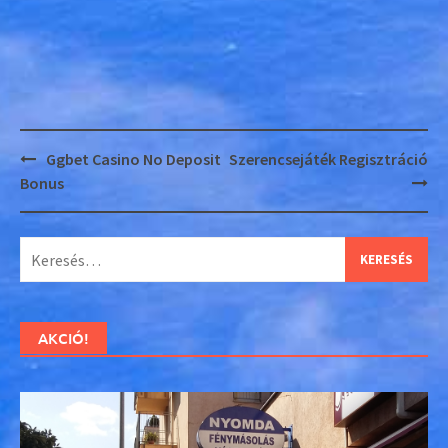
Post
Ggbet Casino No Deposit
Szerencsejáték Regisztráció
navigation
Bonus
Keresés:
AKCIÓ!