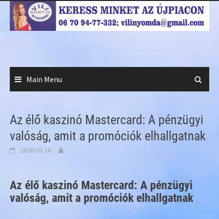
Skip
to
content
Main Menu
Az élő kaszinó Mastercard: A pénzügyi
valóság, amit a promóciók elhallgatnak
2026-05-18
Az élő kaszinó Mastercard: A pénzügyi
valóság, amit a promóciók elhallgatnak