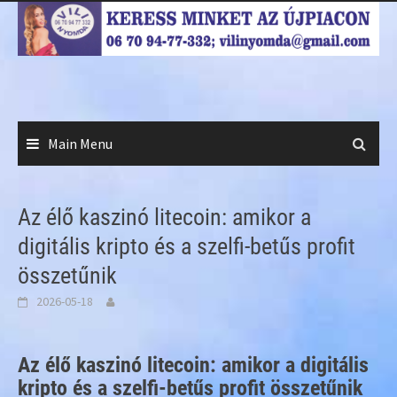
Skip
to
content
Main Menu
Az élő kaszinó litecoin: amikor a
digitális kripto és a szelfi-betűs profit
összetűnik
2026-05-18
Az élő kaszinó litecoin: amikor a digitális
kripto és a szelfi-betűs profit összetűnik