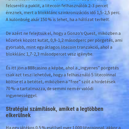
felcseréli a paklit, a litecoin felhasználók 2‑3 percet
éreznek, mert a blokklánc szinkronizációs idő 1,5‑2,5 perc.
A különbség akár 150 % is lehet, ha a hálózat terhelt.
De azért ne felejtsük el, hogy a Gonzo’s Quest, miközben a
kőzetek között kutat, 0,9‑1,2 másodperc per pörgetés, ami
gyorsabb, mint egy átlagos litecoin tranzakció, ahol a
blokklánc 1,7‑2,3 másodpercet vesz igénybe.
És itt jön a 888casino a képbe, ahol a „ingyenes” pörgetés
csak azt teszi lehetővé, hogy a felhasználó 5 litecoinnal
költse el a betétet, miközben a “free” szót a hirdetések
70 %‑a tartalmazza, de semmi nem ér valódi
ingyenességgel.
Stratégiai számítások, amiket a legtöbben
elkerülnek
Ha egy játékos 0,5 % eséllyel nyer 1 000 litecoinnal, akkor a